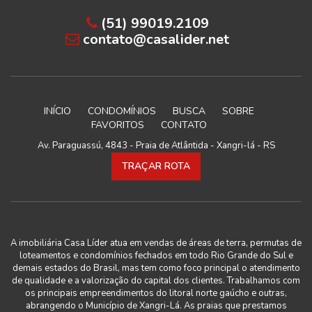
(51) 99019.2109
contato@casalider.net
INÍCIO
CONDOMÍNIOS
BUSCA
SOBRE
FAVORITOS
CONTATO
Av. Paraguassú, 4843 - Praia de Atlântida - Xangri-lá - RS
TRAÇAR ROTA
A imobiliária Casa Líder atua em vendas de áreas de terra, permutas de
loteamentos e condomínios fechados em todo Rio Grande do Sul e
demais estados do Brasil, mas tem como foco principal o atendimento
de qualidade e a valorização do capital dos clientes. Trabalhamos com
os principais empreendimentos do litoral norte gaúcho e outras,
abrangendo o Município de Xangri-Lá. As praias que prestamos