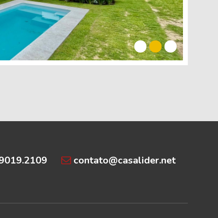
gou
dep
depó
99019.2109
contato@casalider.net