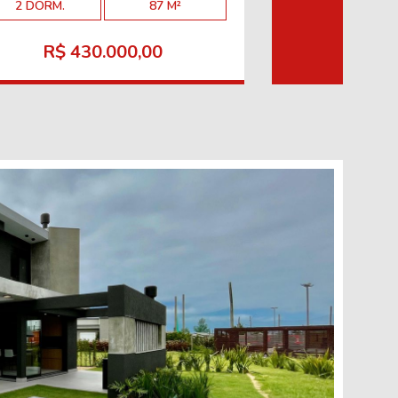
2 DORM.
87 M²
3 DORM.
R$ 430.000,00
R$ 2.3
EN
Belí
ver
elev
pisc
mais
ambi