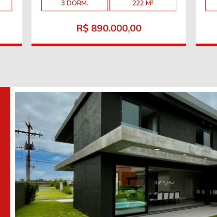
3 DORM.
222 M²
R$ 890.000,00