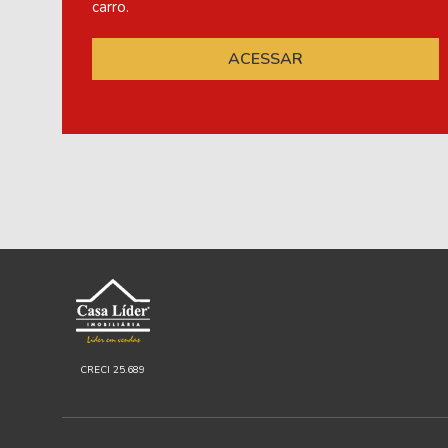
carro.
ACESSAR
CRECI 25.689