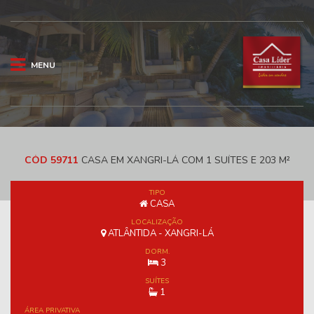
MENU
CÓD 59711
CASA EM XANGRI-LÁ COM 1 SUÍTES E 203 M²
TIPO
CASA
LOCALIZAÇÃO
ATLÂNTIDA - XANGRI-LÁ
DORM.
3
SUÍTES
1
ÁREA PRIVATIVA