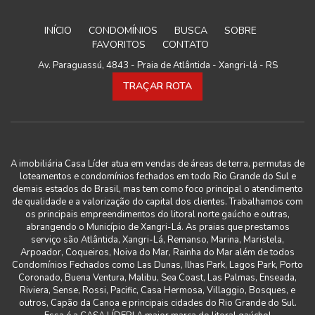
INÍCIO
CONDOMÍNIOS
BUSCA
SOBRE
FAVORITOS
CONTATO
Av. Paraguassú, 4843 - Praia de Atlântida - Xangri-lá - RS
TRAÇAR ROTA
A imobiliária Casa Líder atua em vendas de áreas de terra, permutas de
loteamentos e condomínios fechados em todo Rio Grande do Sul e
demais estados do Brasil, mas tem como foco principal o atendimento
de qualidade e a valorização do capital dos clientes. Trabalhamos com
os principais empreendimentos do litoral norte gaúcho e outras,
abrangendo o Município de Xangri-Lá. As praias que prestamos
serviço são Atlântida, Xangri-Lá, Remanso, Marina, Maristela,
Arpoador, Coqueiros, Noiva do Mar, Rainha do Mar além de todos
Condomínios Fechados como Las Dunas, Ilhas Park, Lagos Park, Porto
Coronado, Buena Ventura, Malibu, Sea Coast, Las Palmas, Enseada,
Riviera, Sense, Rossi, Pacific, Casa Hermosa, Villaggio, Bosques, e
outros, Capão da Canoa e principais cidades do Rio Grande do Sul.