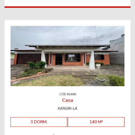
CÓD 63466
Casa
XANGRI-LÁ
3 DORM.
140 M²