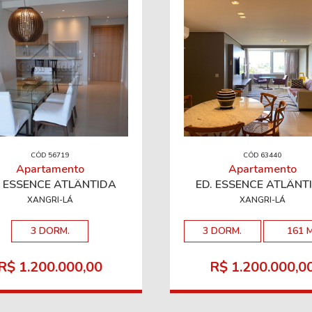
CÓD 56719
CÓD 63440
Apartamento
Apartamento
. ESSENCE ATLÂNTIDA
ED. ESSENCE ATLÂNT
XANGRI-LÁ
XANGRI-LÁ
3 DORM.
3 DORM.
161 
R$ 1.200.000,00
R$ 1.200.000,0