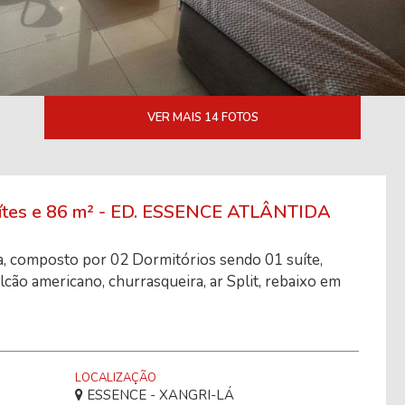
VER MAIS 14 FOTOS
tes e 86 m² - ED. ESSENCE ATLÂNTIDA
a, composto por 02 Dormitórios sendo 01 suíte,
alcão americano, churrasqueira, ar Split, rebaixo em
LOCALIZAÇÃO
ESSENCE - XANGRI-LÁ