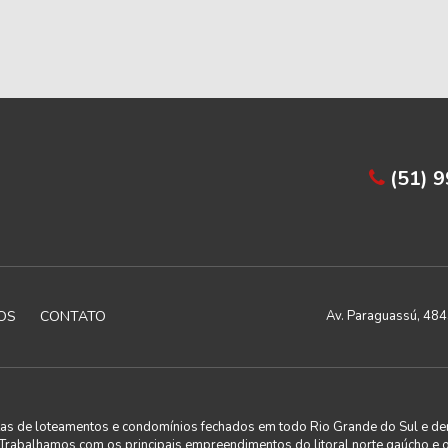
(51) 
OS
CONTATO
Av. Paraguassú, 4843
utas de loteamentos e condomínios fechados em todo Rio Grande do Sul e de
. Trabalhamos com os principais empreendimentos do litoral norte gaúcho e 