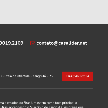
99019.2109
contato@casalider.net
 - Praia de Atlântida - Xangri-lá - RS
TRAÇAR ROTA
mais estados do Brasil, mas tem como foco principal o
outras, abrangendo o Município de Xangri-Lá. As praias que