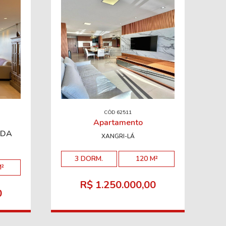
CÓD 62511
Apartamento
IDA
XANGRI-LÁ
3 DORM.
120 M²
M²
R$ 1.250.000,00
0