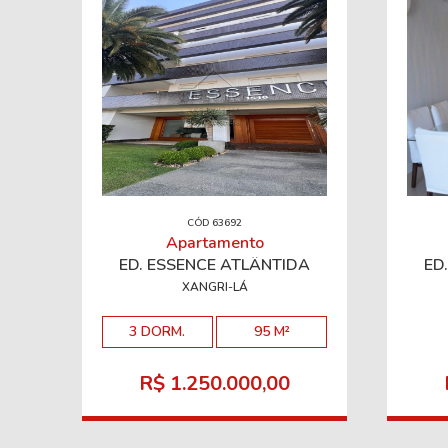
CÓD 63692
Apartamento
ED. ESSENCE ATLÂNTIDA
ED
XANGRI-LÁ
3 DORM.
95 M²
R$ 1.250.000,00