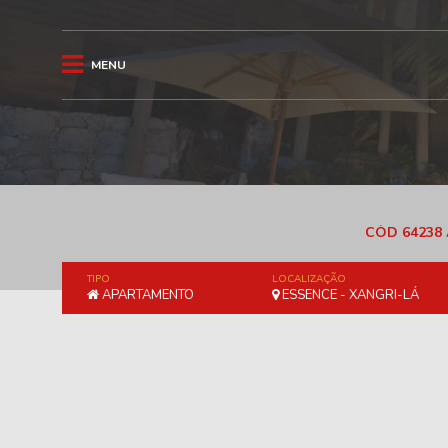
MENU
CÓD 64238
TIPO
LOCALIZAÇÃO
APARTAMENTO
ESSENCE - XANGRI-LÁ