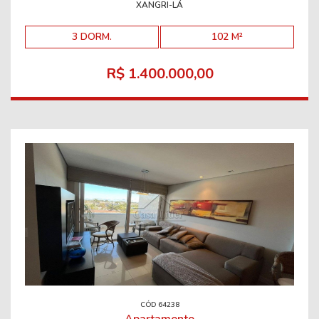
XANGRI-LÁ
3 DORM.
102 M²
R$ 1.400.000,00
CÓD 64238
Apartamento