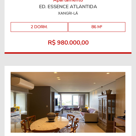
ED. ESSENCE ATLÂNTIDA
XANGRI-LÁ
2 DORM.
86 M²
R$ 980.000,00