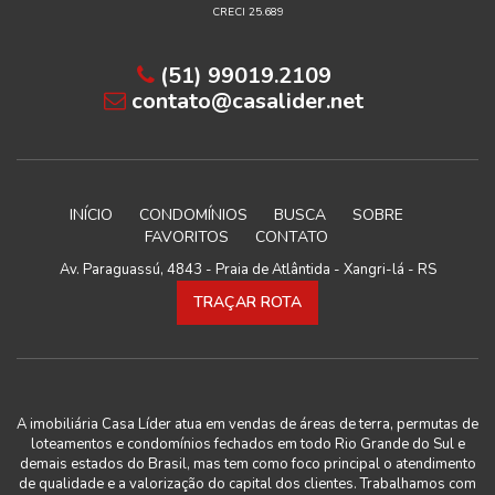
CRECI 25.689
(51) 99019.2109
contato@casalider.net
INÍCIO
CONDOMÍNIOS
BUSCA
SOBRE
FAVORITOS
CONTATO
Av. Paraguassú, 4843 - Praia de Atlântida - Xangri-lá - RS
TRAÇAR ROTA
A imobiliária Casa Líder atua em vendas de áreas de terra, permutas de
loteamentos e condomínios fechados em todo Rio Grande do Sul e
demais estados do Brasil, mas tem como foco principal o atendimento
de qualidade e a valorização do capital dos clientes. Trabalhamos com