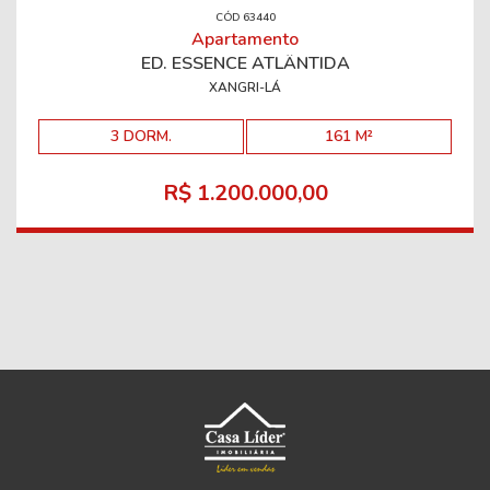
CÓD 63440
Apartamento
ED. ESSENCE ATLÂNTIDA
XANGRI-LÁ
3 DORM.
161 M²
R$ 1.200.000,00