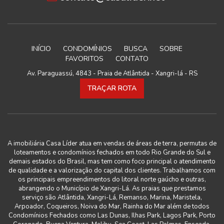
INÍCIO
CONDOMÍNIOS
BUSCA
SOBRE
FAVORITOS
CONTATO
Av. Paraguassú, 4843 - Praia de Atlântida - Xangri-lá - RS
TRAÇAR ROTA
A imobiliária Casa Líder atua em vendas de áreas de terra, permutas de
loteamentos e condomínios fechados em todo Rio Grande do Sul e
demais estados do Brasil, mas tem como foco principal o atendimento
de qualidade e a valorização do capital dos clientes. Trabalhamos com
os principais empreendimentos do litoral norte gaúcho e outras,
abrangendo o Município de Xangri-Lá. As praias que prestamos
serviço são Atlântida, Xangri-Lá, Remanso, Marina, Maristela,
Arpoador, Coqueiros, Noiva do Mar, Rainha do Mar além de todos
Condomínios Fechados como Las Dunas, Ilhas Park, Lagos Park, Porto