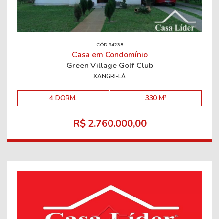
CÓD 54238
Casa em Condomínio
Green Village Golf Club
XANGRI-LÁ
4 DORM.
330 M²
R$ 2.760.000,00