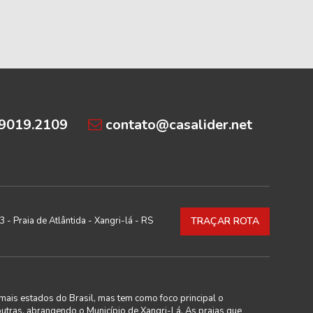
99019.2109
contato@casalider.net
 - Praia de Atlântida - Xangri-lá - RS
TRAÇAR ROTA
mais estados do Brasil, mas tem como foco principal o
outras, abrangendo o Município de Xangri-Lá. As praias que