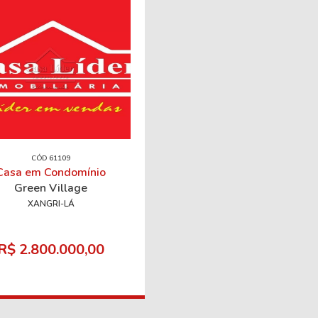
CÓD 61109
Casa em Condomínio
Green Village
XANGRI-LÁ
R$ 2.800.000,00