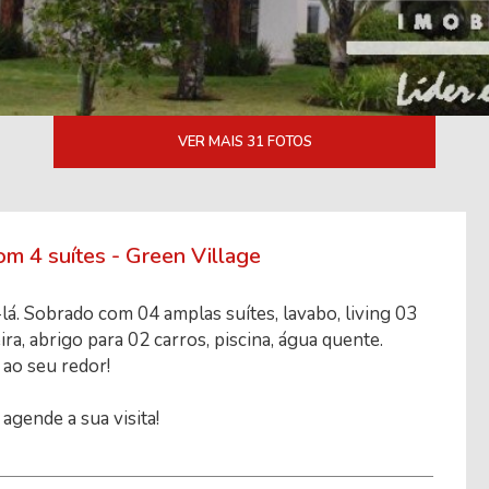
VER MAIS 31 FOTOS
 4 suítes - Green Village
á. Sobrado com 04 amplas suítes, lavabo, living 03
a, abrigo para 02 carros, piscina, água quente.
 ao seu redor!
agende a sua visita!