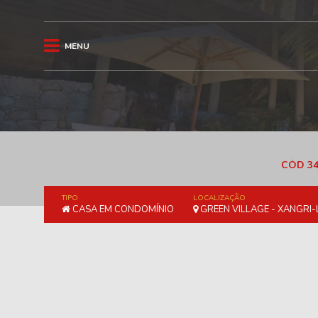
MENU
CÓD 34
TIPO
LOCALIZAÇÃO
CASA EM CONDOMÍNIO
GREEN VILLAGE - XANGRI-