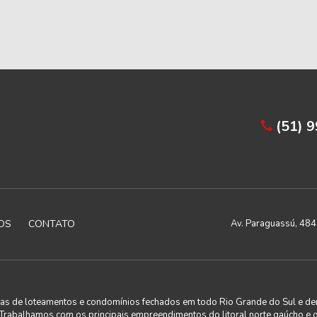
(51) 
OS
CONTATO
Av. Paraguassú, 4843
utas de loteamentos e condomínios fechados em todo Rio Grande do Sul e de
. Trabalhamos com os principais empreendimentos do litoral norte gaúcho e 