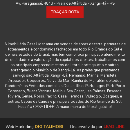
Av. Paraguassú, 4843 - Praia de Atlântida - Xangri-lá - RS
TRAÇAR ROTA
A imobiliária Casa Líder atua em vendas de áreas de terra, permutas de
loteamentos e condomínios fechados em todo Rio Grande do Sul e
demais estados do Brasil, mas tem como foco principal o atendimento
de qualidade e a valorização do capital dos clientes. Trabalhamos com
os principais empreendimentos do litoral norte gaúcho e outras,
abrangendo o Município de Xangri-Lá. As praias que prestamos
serviço são Atlântida, Xangri-Lá, Remanso, Marina, Maristela,
Arpoador, Coqueiros, Noiva do Mar, Rainha do Mar além de todos
Condomínios Fechados como Las Dunas, Ilhas Park, Lagos Park, Porto
Coronado, Buena Ventura, Malibu, Sea Coast, Las Palmas, Enseada,
Riviera, Sense, Rossi, Pacific, Casa Hermosa, Villaggio, Bosques, e
outros, Capão da Canoa e principais cidades do Rio Grande do Sul.
Essa é a CASA LÍDER! A maior marca do litoral gaúcho!
Web Marketing
DIGITALIMOBI
Desenvolvido por
LEAD LINK