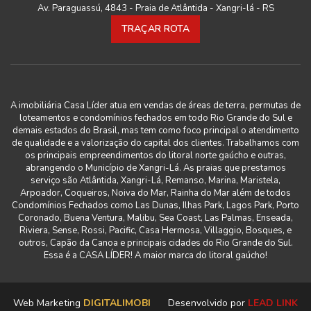
Av. Paraguassú, 4843 - Praia de Atlântida - Xangri-lá - RS
TRAÇAR ROTA
A imobiliária Casa Líder atua em vendas de áreas de terra, permutas de
loteamentos e condomínios fechados em todo Rio Grande do Sul e
demais estados do Brasil, mas tem como foco principal o atendimento
de qualidade e a valorização do capital dos clientes. Trabalhamos com
os principais empreendimentos do litoral norte gaúcho e outras,
abrangendo o Município de Xangri-Lá. As praias que prestamos
serviço são Atlântida, Xangri-Lá, Remanso, Marina, Maristela,
Arpoador, Coqueiros, Noiva do Mar, Rainha do Mar além de todos
Condomínios Fechados como Las Dunas, Ilhas Park, Lagos Park, Porto
Coronado, Buena Ventura, Malibu, Sea Coast, Las Palmas, Enseada,
Riviera, Sense, Rossi, Pacific, Casa Hermosa, Villaggio, Bosques, e
outros, Capão da Canoa e principais cidades do Rio Grande do Sul.
Essa é a CASA LÍDER! A maior marca do litoral gaúcho!
Web Marketing
DIGITALIMOBI
Desenvolvido por
LEAD LINK