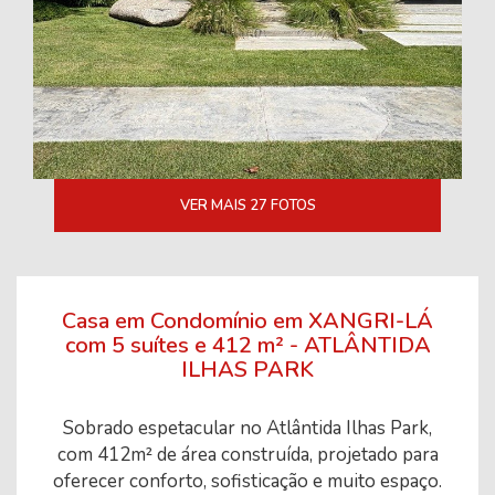
VER MAIS 27 FOTOS
Casa em Condomínio em XANGRI-LÁ
com 5 suítes e 412 m² - ATLÂNTIDA
ILHAS PARK
Sobrado espetacular no Atlântida Ilhas Park,
com 412m² de área construída, projetado para
oferecer conforto, sofisticação e muito espaço.