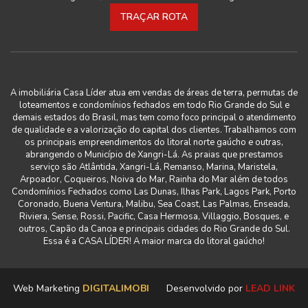
TRAÇAR ROTA
A imobiliária Casa Líder atua em vendas de áreas de terra, permutas de
loteamentos e condomínios fechados em todo Rio Grande do Sul e
demais estados do Brasil, mas tem como foco principal o atendimento
de qualidade e a valorização do capital dos clientes. Trabalhamos com
os principais empreendimentos do litoral norte gaúcho e outras,
abrangendo o Município de Xangri-Lá. As praias que prestamos
serviço são Atlântida, Xangri-Lá, Remanso, Marina, Maristela,
Arpoador, Coqueiros, Noiva do Mar, Rainha do Mar além de todos
Condomínios Fechados como Las Dunas, Ilhas Park, Lagos Park, Porto
Coronado, Buena Ventura, Malibu, Sea Coast, Las Palmas, Enseada,
Riviera, Sense, Rossi, Pacific, Casa Hermosa, Villaggio, Bosques, e
outros, Capão da Canoa e principais cidades do Rio Grande do Sul.
Essa é a CASA LÍDER! A maior marca do litoral gaúcho!
Web Marketing
DIGITALIMOBI
Desenvolvido por
LEAD LINK