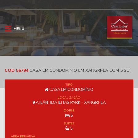
MENU
CÓD 56794
CASA EM CONDOMÍNIO EM XANGRI-LÁ COM 5 SUÍTES E 412 M² - ATLÂNTIDA ILHAS PARK
TIPO
CASA EM CONDOMÍNIO
LOCALIZAÇÃO
ATLÂNTIDA ILHAS PARK - XANGRI-LÁ
DORM.
5
SUÍTES
5
ÁREA PRIVATIVA