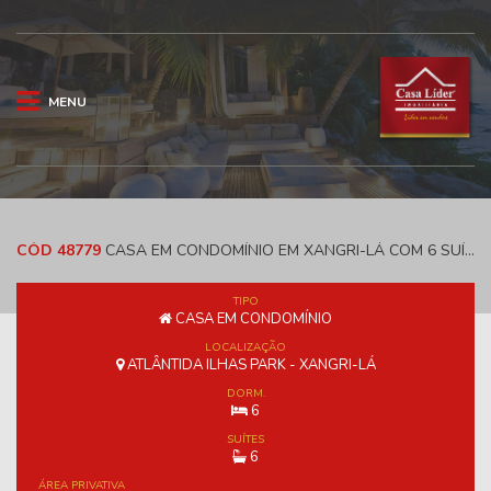
MENU
CÓD 48779
CASA EM CONDOMÍNIO EM XANGRI-LÁ COM 6 SUÍTES E 520 M² - ATLÂNTIDA ILHAS PARK
TIPO
CASA EM CONDOMÍNIO
LOCALIZAÇÃO
ATLÂNTIDA ILHAS PARK - XANGRI-LÁ
DORM.
6
SUÍTES
6
ÁREA PRIVATIVA