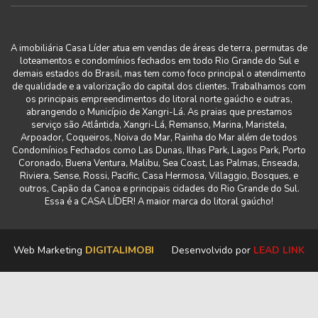
A imobiliária Casa Líder atua em vendas de áreas de terra, permutas de
loteamentos e condomínios fechados em todo Rio Grande do Sul e
demais estados do Brasil, mas tem como foco principal o atendimento
de qualidade e a valorização do capital dos clientes. Trabalhamos com
os principais empreendimentos do litoral norte gaúcho e outras,
abrangendo o Município de Xangri-Lá. As praias que prestamos
serviço são Atlântida, Xangri-Lá, Remanso, Marina, Maristela,
Arpoador, Coqueiros, Noiva do Mar, Rainha do Mar além de todos
Condomínios Fechados como Las Dunas, Ilhas Park, Lagos Park, Porto
Coronado, Buena Ventura, Malibu, Sea Coast, Las Palmas, Enseada,
Riviera, Sense, Rossi, Pacific, Casa Hermosa, Villaggio, Bosques, e
outros, Capão da Canoa e principais cidades do Rio Grande do Sul.
Essa é a CASA LÍDER! A maior marca do litoral gaúcho!
Web Marketing
DIGITALIMOBI
Desenvolvido por
LEAD LINK