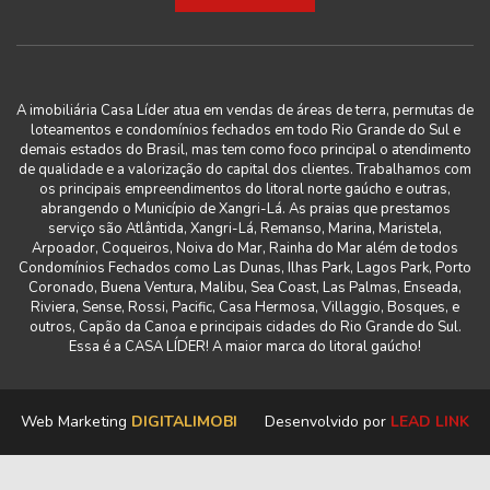
A imobiliária Casa Líder atua em vendas de áreas de terra, permutas de
loteamentos e condomínios fechados em todo Rio Grande do Sul e
demais estados do Brasil, mas tem como foco principal o atendimento
de qualidade e a valorização do capital dos clientes. Trabalhamos com
os principais empreendimentos do litoral norte gaúcho e outras,
abrangendo o Município de Xangri-Lá. As praias que prestamos
serviço são Atlântida, Xangri-Lá, Remanso, Marina, Maristela,
Arpoador, Coqueiros, Noiva do Mar, Rainha do Mar além de todos
Condomínios Fechados como Las Dunas, Ilhas Park, Lagos Park, Porto
Coronado, Buena Ventura, Malibu, Sea Coast, Las Palmas, Enseada,
Riviera, Sense, Rossi, Pacific, Casa Hermosa, Villaggio, Bosques, e
outros, Capão da Canoa e principais cidades do Rio Grande do Sul.
Essa é a CASA LÍDER! A maior marca do litoral gaúcho!
Web Marketing
DIGITALIMOBI
Desenvolvido por
LEAD LINK