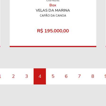
CÓD 61251
Box
VELAS DA MARINA
CAPÃO DA CANOA
R$ 195.000,00
1
2
3
4
5
6
7
8