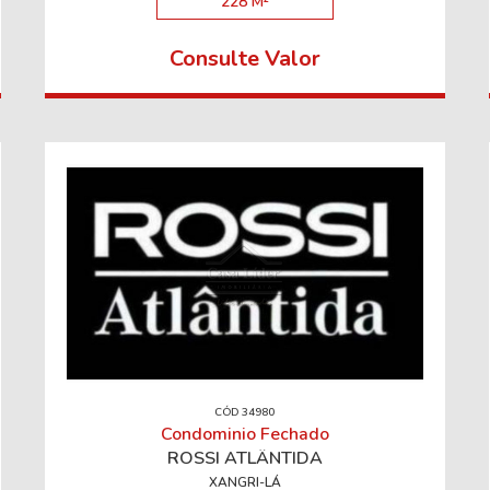
228 M²
Consulte Valor
CÓD 34980
Condominio Fechado
ROSSI ATLÂNTIDA
XANGRI-LÁ