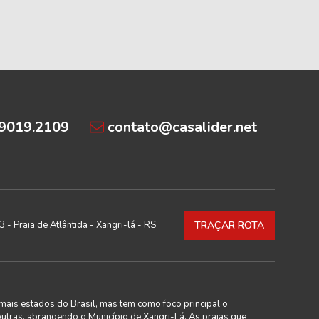
99019.2109
contato@casalider.net
 - Praia de Atlântida - Xangri-lá - RS
TRAÇAR ROTA
mais estados do Brasil, mas tem como foco principal o
outras, abrangendo o Município de Xangri-Lá. As praias que