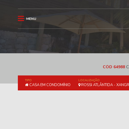
MENU
CÓD 64988
C
TIPO
LOCALIZAÇÃO
CASA EM CONDOMÍNIO
ROSSI ATLÂNTIDA - XANGR