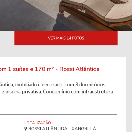
VER MAIS 14 FOTOS
1 suítes e 170 m² - Rossi Atlântida
ntida, mobiliado e decorado, com 3 dormitórios
 e piscina privativa. Condomínio com infraestrutura
LOCALIZAÇÃO
ROSSI ATLÂNTIDA - XANGRI-LÁ