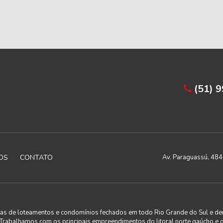
(51) 
OS
CONTATO
Av. Paraguassú, 4843
utas de loteamentos e condomínios fechados em todo Rio Grande do Sul e de
. Trabalhamos com os principais empreendimentos do litoral norte gaúcho e 