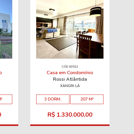
CÓD 63912
o
Casa em Condomínio
Rossi Atlântida
XANGRI-LÁ
M²
3 DORM.
207 M²
0
R$ 1.330.000,00