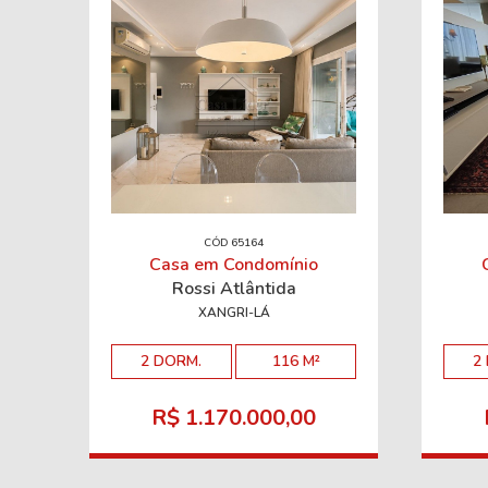
CÓD 65164
Casa em Condomínio
Rossi Atlântida
XANGRI-LÁ
2 DORM.
116 M²
2
R$ 1.170.000,00