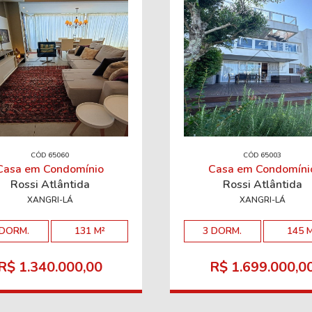
CÓD 65060
CÓD 65003
Casa em Condomínio
Casa em Condomíni
Rossi Atlântida
Rossi Atlântida
XANGRI-LÁ
XANGRI-LÁ
 DORM.
131 M²
3 DORM.
145 
R$ 1.340.000,00
R$ 1.699.000,0