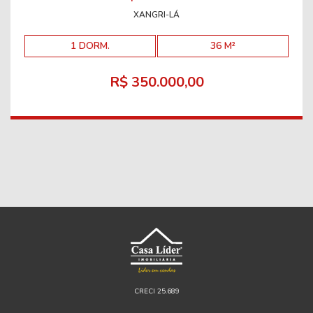
XANGRI-LÁ
1 DORM.
36 M²
R$ 350.000,00
CRECI 25.689