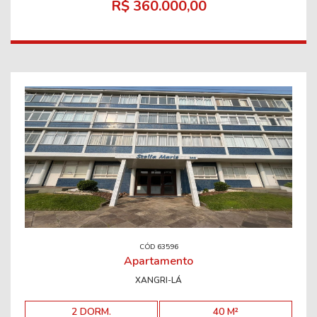
R$ 360.000,00
CÓD 63596
Apartamento
XANGRI-LÁ
2 DORM.
40 M²