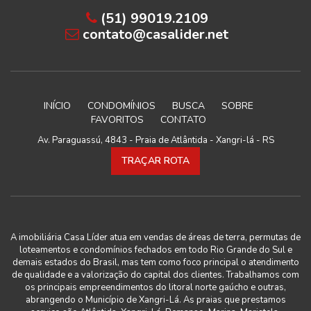
(51) 99019.2109
contato@casalider.net
INÍCIO
CONDOMÍNIOS
BUSCA
SOBRE
FAVORITOS
CONTATO
Av. Paraguassú, 4843 - Praia de Atlântida - Xangri-lá - RS
TRAÇAR ROTA
A imobiliária Casa Líder atua em vendas de áreas de terra, permutas de
loteamentos e condomínios fechados em todo Rio Grande do Sul e
demais estados do Brasil, mas tem como foco principal o atendimento
de qualidade e a valorização do capital dos clientes. Trabalhamos com
os principais empreendimentos do litoral norte gaúcho e outras,
abrangendo o Município de Xangri-Lá. As praias que prestamos