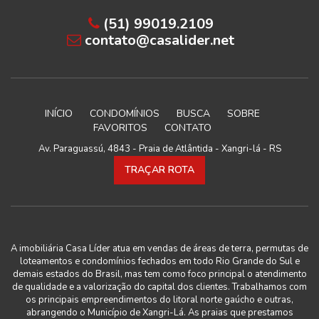
(51) 99019.2109
contato@casalider.net
INÍCIO
CONDOMÍNIOS
BUSCA
SOBRE
FAVORITOS
CONTATO
Av. Paraguassú, 4843 - Praia de Atlântida - Xangri-lá - RS
TRAÇAR ROTA
A imobiliária Casa Líder atua em vendas de áreas de terra, permutas de
loteamentos e condomínios fechados em todo Rio Grande do Sul e
demais estados do Brasil, mas tem como foco principal o atendimento
de qualidade e a valorização do capital dos clientes. Trabalhamos com
os principais empreendimentos do litoral norte gaúcho e outras,
abrangendo o Município de Xangri-Lá. As praias que prestamos