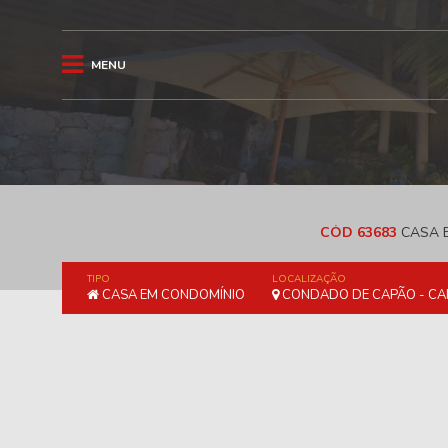
MENU
CÓD 63683
CASA E
TIPO
LOCALIZAÇÃO
CASA EM CONDOMÍNIO
CONDADO DE CAPÃO - CA