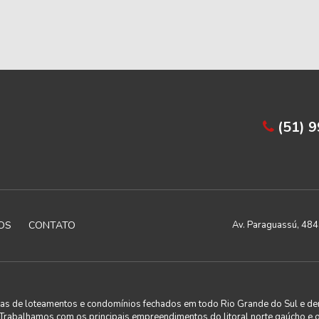
(51) 
OS
CONTATO
Av. Paraguassú, 4843
utas de loteamentos e condomínios fechados em todo Rio Grande do Sul e de
. Trabalhamos com os principais empreendimentos do litoral norte gaúcho e 