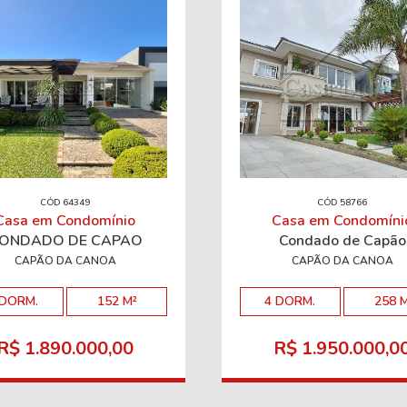
CÓD 64349
CÓD 58766
Casa em Condomínio
Casa em Condomíni
ONDADO DE CAPÃO
Condado de Capão
CAPÃO DA CANOA
CAPÃO DA CANOA
 DORM.
152 M²
4 DORM.
258 
R$ 1.890.000,00
R$ 1.950.000,0