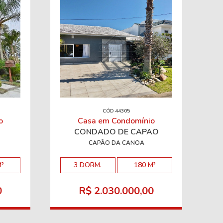
CÓD 44305
o
Casa em Condomínio
CONDADO DE CAPÃO
CAPÃO DA CANOA
M²
3 DORM.
180 M²
0
R$ 2.030.000,00