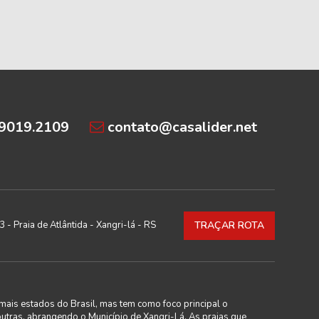
99019.2109
contato@casalider.net
 - Praia de Atlântida - Xangri-lá - RS
TRAÇAR ROTA
mais estados do Brasil, mas tem como foco principal o
outras, abrangendo o Município de Xangri-Lá. As praias que