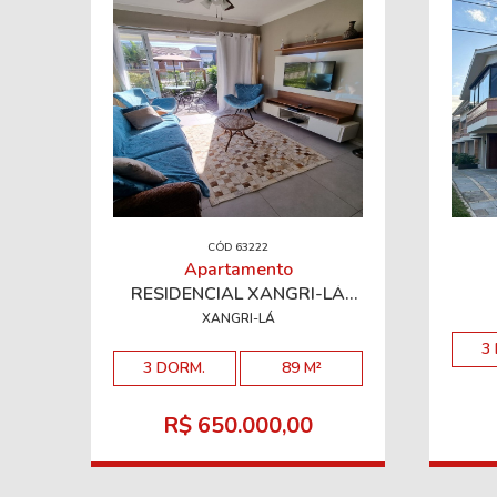
CÓD 63222
Apartamento
RESIDENCIAL XANGRI-LÁ
RESORT
XANGRI-LÁ
3
3 DORM.
89 M²
R$ 650.000,00