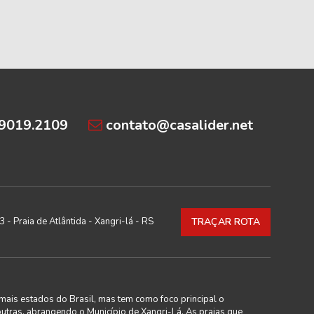
99019.2109
contato@casalider.net
 - Praia de Atlântida - Xangri-lá - RS
TRAÇAR ROTA
mais estados do Brasil, mas tem como foco principal o
outras, abrangendo o Município de Xangri-Lá. As praias que