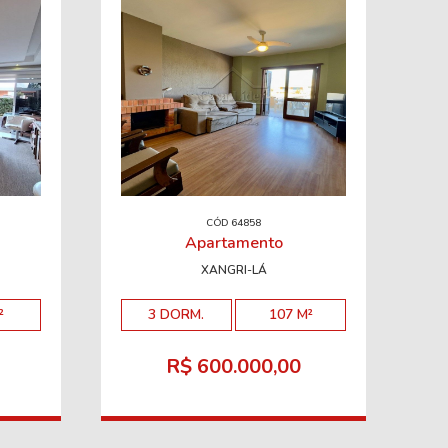
CÓD 64858
Apartamento
XANGRI-LÁ
²
3 DORM.
107 M²
R$ 600.000,00