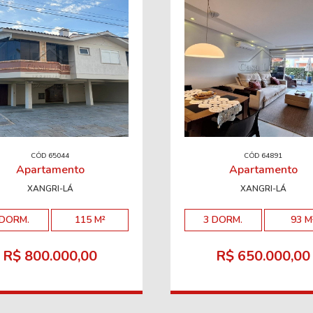
CÓD 65044
CÓD 64891
Apartamento
Apartamento
XANGRI-LÁ
XANGRI-LÁ
 DORM.
115 M²
3 DORM.
93 M
R$ 800.000,00
R$ 650.000,00