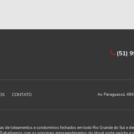
(51) 
OS
CONTATO
Av. Paraguassú, 4843
utas de loteamentos e condomínios fechados em todo Rio Grande do Sul e de
. Trabalhamos com os principais empreendimentos do litoral norte gaúcho e 