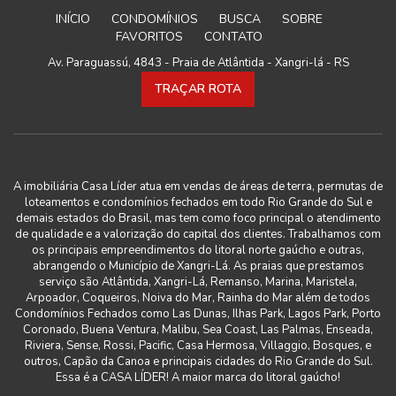
INÍCIO
CONDOMÍNIOS
BUSCA
SOBRE
FAVORITOS
CONTATO
Av. Paraguassú, 4843 - Praia de Atlântida - Xangri-lá - RS
TRAÇAR ROTA
A imobiliária Casa Líder atua em vendas de áreas de terra, permutas de
loteamentos e condomínios fechados em todo Rio Grande do Sul e
demais estados do Brasil, mas tem como foco principal o atendimento
de qualidade e a valorização do capital dos clientes. Trabalhamos com
os principais empreendimentos do litoral norte gaúcho e outras,
abrangendo o Município de Xangri-Lá. As praias que prestamos
serviço são Atlântida, Xangri-Lá, Remanso, Marina, Maristela,
Arpoador, Coqueiros, Noiva do Mar, Rainha do Mar além de todos
Condomínios Fechados como Las Dunas, Ilhas Park, Lagos Park, Porto
Coronado, Buena Ventura, Malibu, Sea Coast, Las Palmas, Enseada,
Riviera, Sense, Rossi, Pacific, Casa Hermosa, Villaggio, Bosques, e
outros, Capão da Canoa e principais cidades do Rio Grande do Sul.
Essa é a CASA LÍDER! A maior marca do litoral gaúcho!