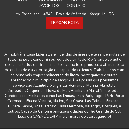
FAVORITOS
CONTATO
Av. Paraguassú, 4843 - Praia de Atlântida - Xangri-lá - RS
TRAÇAR ROTA
A imobiliária Casa Líder atua em vendas de áreas de terra, permutas de
loteamentos e condomínios fechados em todo Rio Grande do Sul e
demais estados do Brasil, mas tem como foco principal o atendimento
de qualidade e a valorização do capital dos clientes. Trabalhamos com
os principais empreendimentos do litoral norte gaúcho e outras,
abrangendo o Município de Xangri-Lá. As praias que prestamos
serviço são Atlântida, Xangri-Lá, Remanso, Marina, Maristela,
Arpoador, Coqueiros, Noiva do Mar, Rainha do Mar além de todos
Condomínios Fechados como Las Dunas, Ilhas Park, Lagos Park, Porto
Coronado, Buena Ventura, Malibu, Sea Coast, Las Palmas, Enseada,
Riviera, Sense, Rossi, Pacific, Casa Hermosa, Villaggio, Bosques, e
outros, Capão da Canoa e principais cidades do Rio Grande do Sul.
Essa é a CASA LÍDER! A maior marca do litoral gaúcho!