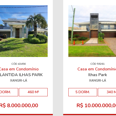
CÓD 43456
CÓD 59261
Casa em Condomínio
Casa em Condomíni
LÂNTIDA ILHAS PARK
Ilhas Park
XANGRI-LÁ
XANGRI-LÁ
 DORM.
460 M²
5 DORM.
340 
R$ 8.000.000,00
R$ 10.000.000,0