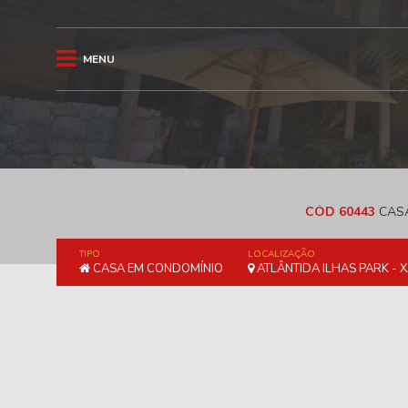
MENU
CÓD 60443
CASA
TIPO
LOCALIZAÇÃO
CASA EM CONDOMÍNIO
ATLÂNTIDA ILHAS PARK - 