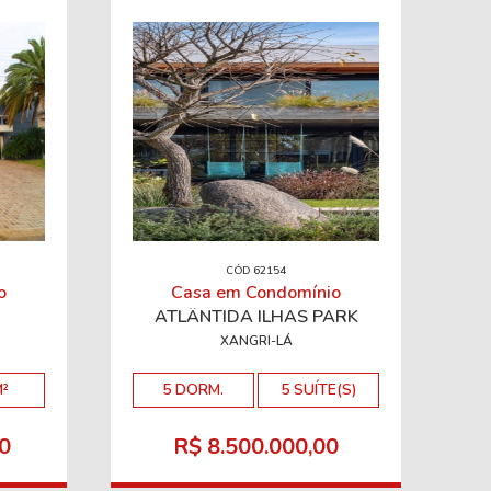
CÓD 62154
o
Casa em Condomínio
ATLÂNTIDA ILHAS PARK
XANGRI-LÁ
M²
5 DORM.
5 SUÍTE(S)
0
R$ 8.500.000,00