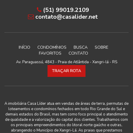
(51) 99019.2109
contato@casalider.net
INÍCIO
CONDOMÍNIOS
BUSCA
SOBRE
FAVORITOS
CONTATO
Av. Paraguassú, 4843 - Praia de Atlântida - Xangri-lá - RS
TRAÇAR ROTA
A imobiliária Casa Líder atua em vendas de áreas de terra, permutas de
loteamentos e condomínios fechados em todo Rio Grande do Sul e
demais estados do Brasil, mas tem como foco principal o atendimento
de qualidade e a valorização do capital dos clientes. Trabalhamos com
os principais empreendimentos do litoral norte gaúcho e outras,
abrangendo o Município de Xangri-Lá. As praias que prestamos