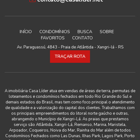
INÍCIO
CONDOMÍNIOS
BUSCA
SOBRE
FAVORITOS
CONTATO
Av. Paraguassú, 4843 - Praia de Atlântida - Xangri-lá - RS
TRAÇAR ROTA
A imobiliária Casa Líder atua em vendas de áreas de terra, permutas de
loteamentos e condomínios fechados em todo Rio Grande do Sul e
demais estados do Brasil, mas tem como foco principal o atendimento
de qualidade e a valorização do capital dos clientes. Trabalhamos com
os principais empreendimentos do litoral norte gaúcho e outras,
abrangendo o Município de Xangri-Lá. As praias que prestamos
serviço são Atlântida, Xangri-Lá, Remanso, Marina, Maristela,
Arpoador, Coqueiros, Noiva do Mar, Rainha do Mar além de todos
Condomínios Fechados como Las Dunas, Ilhas Park, Lagos Park, Porto