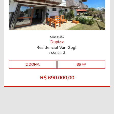
CÓD 64260
Duplex
Residencial Van Gogh
XANGRI-LÁ
2 DORM.
86 M²
R$ 690.000,00