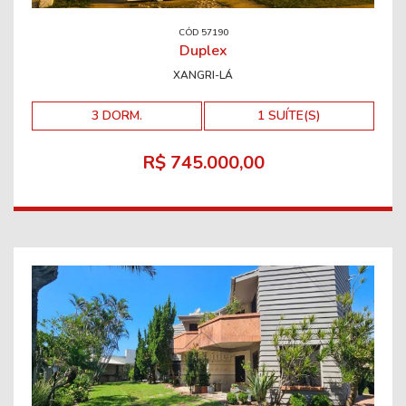
CÓD 57190
Duplex
XANGRI-LÁ
3 DORM.
1 SUÍTE(S)
R$ 745.000,00