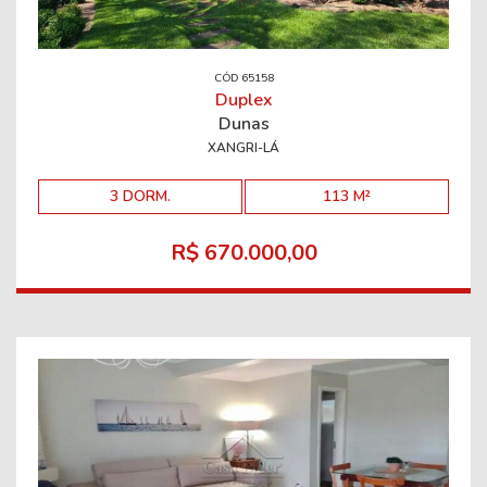
CÓD 65158
Duplex
Dunas
XANGRI-LÁ
3 DORM.
113 M²
R$ 670.000,00