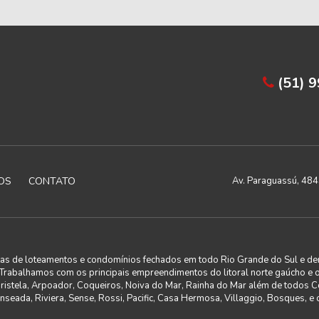
(51) 
OS
CONTATO
Av. Paraguassú, 4843
utas de loteamentos e condomínios fechados em todo Rio Grande do Sul e de
. Trabalhamos com os principais empreendimentos do litoral norte gaúcho e 
aristela, Arpoador, Coqueiros, Noiva do Mar, Rainha do Mar além de todos 
seada, Riviera, Sense, Rossi, Pacific, Casa Hermosa, Villaggio, Bosques, e