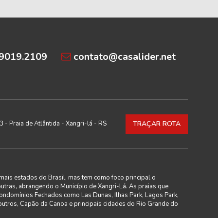
99019.2109
contato@casalider.net
 - Praia de Atlântida - Xangri-lá - RS
TRAÇAR ROTA
mais estados do Brasil, mas tem como foco principal o
outras, abrangendo o Município de Xangri-Lá. As praias que
Condomínios Fechados como Las Dunas, Ilhas Park, Lagos Park,
 outros, Capão da Canoa e principais cidades do Rio Grande do