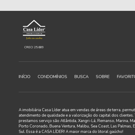
CRECI 25.689
INÍCIO
CONDOMÍNIOS
BUSCA
SOBRE
FAVORIT
A imobiliária Casa Líder atua em vendas de áreas de terra, perm
atendimento de qualidade e a valorização do capital dos clientes
prestamos serviço são Atlântida, Xangri-Lá, Remanso, Marina, M
Porto Coronado, Buena Ventura, Malibu, Sea Coast, Las Palmas, En
Sul. Essa é a CASA LÍDER! A maior marca do litoral gaúcho!