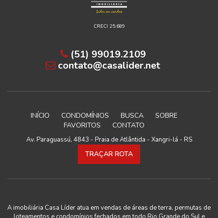
CRECI 25.689
(51) 99019.2109
contato@casalider.net
INÍCIO
CONDOMÍNIOS
BUSCA
SOBRE
FAVORITOS
CONTATO
Av. Paraguassú, 4843 - Praia de Atlântida - Xangri-lá - RS
TRAÇAR ROTA
A imobiliária Casa Líder atua em vendas de áreas de terra, permutas de
loteamentos e condomínios fechados em todo Rio Grande do Sul e