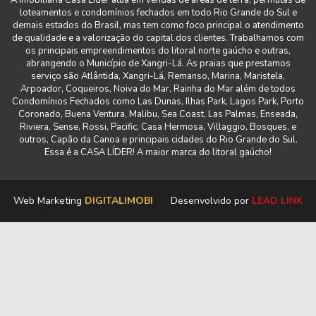
A imobiliária Casa Líder atua em vendas de áreas de terra, permutas de
loteamentos e condomínios fechados em todo Rio Grande do Sul e
demais estados do Brasil, mas tem como foco principal o atendimento
de qualidade e a valorização do capital dos clientes. Trabalhamos com
os principais empreendimentos do litoral norte gaúcho e outras,
abrangendo o Município de Xangri-Lá. As praias que prestamos
serviço são Atlântida, Xangri-Lá, Remanso, Marina, Maristela,
Arpoador, Coqueiros, Noiva do Mar, Rainha do Mar além de todos
Condomínios Fechados como Las Dunas, Ilhas Park, Lagos Park, Porto
Coronado, Buena Ventura, Malibu, Sea Coast, Las Palmas, Enseada,
Riviera, Sense, Rossi, Pacific, Casa Hermosa, Villaggio, Bosques, e
outros, Capão da Canoa e principais cidades do Rio Grande do Sul.
Essa é a CASA LÍDER! A maior marca do litoral gaúcho!
Web Marketing
DIGITALIMOBI
Desenvolvido por
LEAD LINK