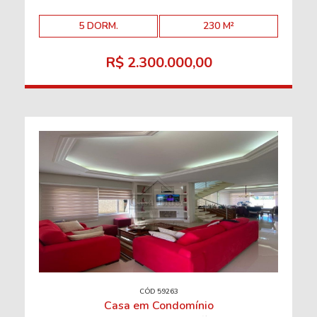
5 DORM.
230 M²
R$ 2.300.000,00
CÓD 59263
Casa em Condomínio