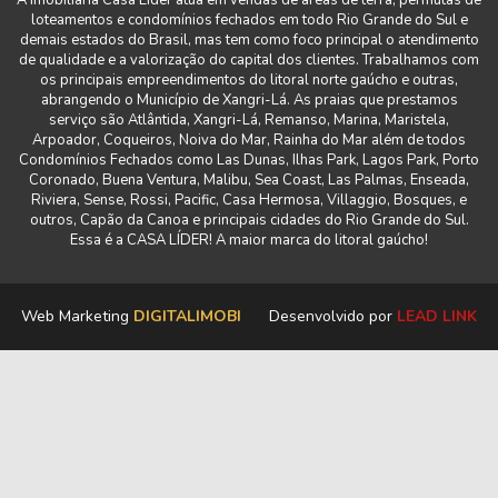
A imobiliária Casa Líder atua em vendas de áreas de terra, permutas de
loteamentos e condomínios fechados em todo Rio Grande do Sul e
demais estados do Brasil, mas tem como foco principal o atendimento
de qualidade e a valorização do capital dos clientes. Trabalhamos com
os principais empreendimentos do litoral norte gaúcho e outras,
abrangendo o Município de Xangri-Lá. As praias que prestamos
serviço são Atlântida, Xangri-Lá, Remanso, Marina, Maristela,
Arpoador, Coqueiros, Noiva do Mar, Rainha do Mar além de todos
Condomínios Fechados como Las Dunas, Ilhas Park, Lagos Park, Porto
Coronado, Buena Ventura, Malibu, Sea Coast, Las Palmas, Enseada,
Riviera, Sense, Rossi, Pacific, Casa Hermosa, Villaggio, Bosques, e
outros, Capão da Canoa e principais cidades do Rio Grande do Sul.
Essa é a CASA LÍDER! A maior marca do litoral gaúcho!
Web Marketing
DIGITALIMOBI
Desenvolvido por
LEAD LINK